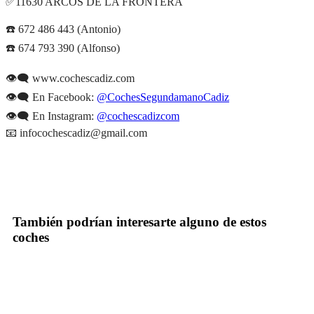
✅11630 ARCOS DE LA FRONTERA
☎️ 672 486 443 (Antonio)
☎️ 674 793 390 (Alfonso)
👁‍🗨 www.cochescadiz.com
👁‍🗨 En Facebook:
@CochesSegundamanoCadiz
👁‍🗨 En Instagram:
@cochescadizcom
📧 infocochescadiz@gmail.com
También podrían interesarte alguno de estos
coches